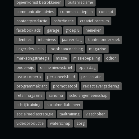
bijeenkomst betrokkenen
buitenreclame
communicatie-advies
communicatieplan
concept
contentproductie
coördinatie
creatief centrum
facebook ads
garage
groep 8
heineken
Identiteit
interviews
jaarverslag
klantenonderzoek
Leger des Heils
loopbaancoaching
magazine
marketingstrategie
missie
missiebepaling
odion
onderwijs
online nieuwsbrief
open dag
oscar romero
personeelsblad
presentatie
programmakrant
promotietool
redactievergadering
retailmagazine
sanoma
scholengemeenschap
schrijftraining
socialmediabeheer
socialmediastrategie
taaltraining
viascholten
videoproductie
waterschap
zorg