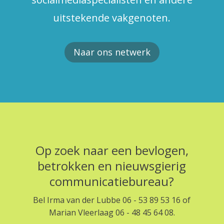
uitstekende vakgenoten.
Naar ons netwerk
Op zoek naar een bevlogen,
betrokken en nieuwsgierig
communicatiebureau?
Bel Irma van der Lubbe 06 - 53 89 53 16 of
Marian Vleerlaag 06 - 48 45 64 08.