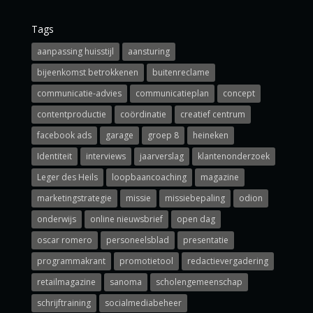
Tags
aanpassing huisstijl
aansturing
bijeenkomst betrokkenen
buitenreclame
communicatie-advies
communicatieplan
concept
contentproductie
coördinatie
creatief centrum
facebook ads
garage
groep 8
heineken
Identiteit
interviews
jaarverslag
klantenonderzoek
Leger des Heils
loopbaancoaching
magazine
marketingstrategie
missie
missiebepaling
odion
onderwijs
online nieuwsbrief
open dag
oscar romero
personeelsblad
presentatie
programmakrant
promotietool
redactievergadering
retailmagazine
sanoma
scholengemeenschap
schrijftraining
socialmediabeheer