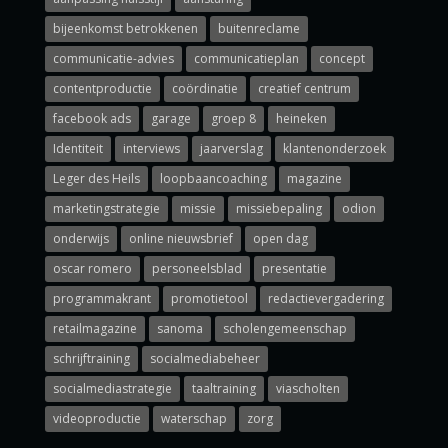
bijeenkomst betrokkenen
buitenreclame
communicatie-advies
communicatieplan
concept
contentproductie
coördinatie
creatief centrum
facebook ads
garage
groep 8
heineken
Identiteit
interviews
jaarverslag
klantenonderzoek
Leger des Heils
loopbaancoaching
magazine
marketingstrategie
missie
missiebepaling
odion
onderwijs
online nieuwsbrief
open dag
oscar romero
personeelsblad
presentatie
programmakrant
promotietool
redactievergadering
retailmagazine
sanoma
scholengemeenschap
schrijftraining
socialmediabeheer
socialmediastrategie
taaltraining
viascholten
videoproductie
waterschap
zorg