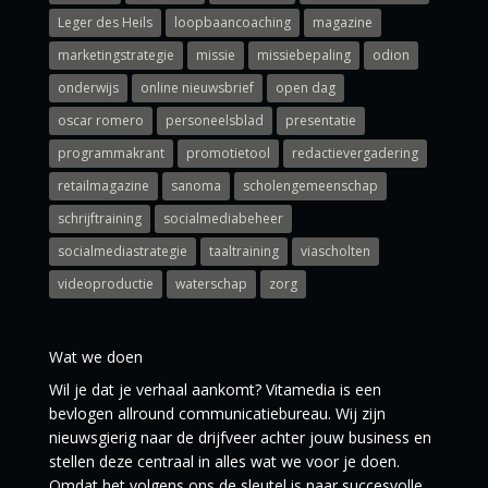
Leger des Heils
loopbaancoaching
magazine
marketingstrategie
missie
missiebepaling
odion
onderwijs
online nieuwsbrief
open dag
oscar romero
personeelsblad
presentatie
programmakrant
promotietool
redactievergadering
retailmagazine
sanoma
scholengemeenschap
schrijftraining
socialmediabeheer
socialmediastrategie
taaltraining
viascholten
videoproductie
waterschap
zorg
Wat we doen
Wil je dat je verhaal aankomt? Vitamedia is een
bevlogen allround communicatiebureau. Wij zijn
nieuwsgierig naar de drijfveer achter jouw business en
stellen deze centraal in alles wat we voor je doen.
Omdat het volgens ons de sleutel is naar succesvolle