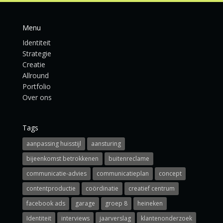
Menu
Identiteit
Strategie
Creatie
Allround
Portfolio
Over ons
Tags
aanpassing huisstijl
aansturing
bijeenkomst betrokkenen
buitenreclame
communicatie-advies
communicatieplan
concept
contentproductie
coördinatie
creatief centrum
facebook ads
garage
groep 8
heineken
Identiteit
interviews
jaarverslag
klantenonderzoek