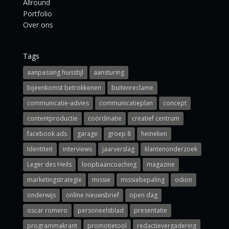
Allround
Portfolio
Over ons
Tags
aanpassing huisstijl
aansturing
bijeenkomst betrokkenen
buitenreclame
communicatie-advies
communicatieplan
concept
contentproductie
coördinatie
creatief centrum
facebook ads
garage
groep 8
heineken
Identiteit
interviews
jaarverslag
klantenonderzoek
Leger des Heils
loopbaancoaching
magazine
marketingstrategie
missie
missiebepaling
odion
onderwijs
online nieuwsbrief
open dag
oscar romero
personeelsblad
presentatie
programmakrant
promotietool
redactievergadering