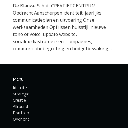
De Blauwe Schuit CREATIEF CENTRUM
Opdracht Aanscherpen identiteit, jaarlijks
communicatieplan en uitvoering Onze
werkzaamheden Opfrissen huisstijl, nieuwe
tone of voice, update website,
socialmediastrategie en -campagnes,
communicatiebegroting en budgetbewaking,...
Menu
Identiteit
Strategie
Creatie
Allround
Portfolio
Over ons