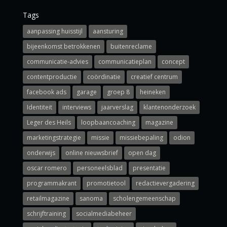
Tags
aanpassing huisstijl
aansturing
bijeenkomst betrokkenen
buitenreclame
communicatie-advies
communicatieplan
concept
contentproductie
coördinatie
creatief centrum
facebook ads
garage
groep 8
heineken
Identiteit
interviews
jaarverslag
klantenonderzoek
Leger des Heils
loopbaancoaching
magazine
marketingstrategie
missie
missiebepaling
odion
onderwijs
online nieuwsbrief
open dag
oscar romero
personeelsblad
presentatie
programmakrant
promotietool
redactievergadering
retailmagazine
sanoma
scholengemeenschap
schrijftraining
socialmediabeheer