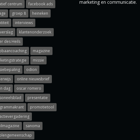
marketing en communicatie.
atief centrum
facebook ads
age
groep 8
heineken
titeit
interviews
rverslag
klantenonderzoek
er des Heils
pbaancoaching
magazine
ketingstrategie
missie
siebepaling
odion
erwijs
online nieuwsbrief
n dag
oscar romero
soneelsblad
presentatie
grammakrant
promotietool
actievergadering
ailmagazine
sanoma
olengemeenschap