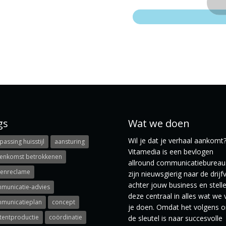
gs
Wat we doen
Wil je dat je verhaal aankomt
assing huisstijl
aansturing
Vitamedia is een bevlogen
eenkomst betrokkenen
allround communicatiebureau.
tenreclame
zijn nieuwsgierig naar de drijf
achter jouw business en stell
municatie-advies
deze centraal in alles wat we 
municatieplan
concept
je doen. Omdat het volgens o
tentproductie
coördinatie
de sleutel is naar succesvolle