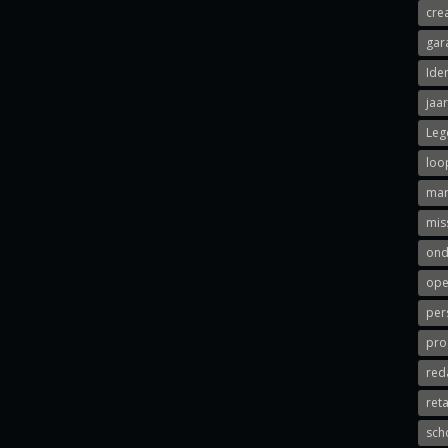
cre
gar
Iden
jaa
Leg
loo
mar
mis
ond
ope
per
pro
red
ret
sch