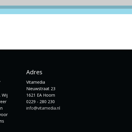
Adres
?
Vitamedia
Nieuwstraat 23
 Wij
1621 EA Hoorn
veer
0229 - 280 230
en
info@vitamedia.nl
voor
ns