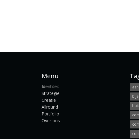
Menu
Ta
Identiteit
aanp
Strategie
bij
Creatie
bui
Allround
Portfolio
com
Over ons
com
con