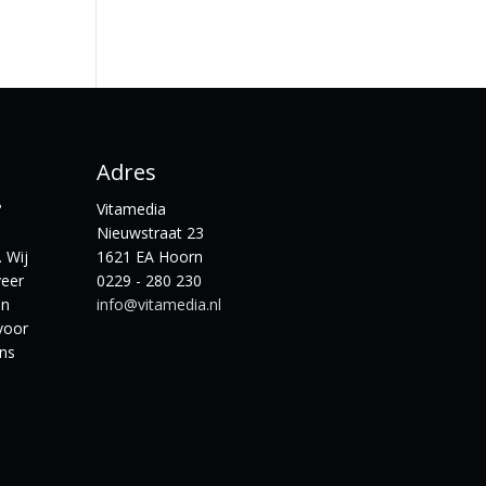
Adres
?
Vitamedia
Nieuwstraat 23
 Wij
1621 EA Hoorn
veer
0229 - 280 230
en
info@vitamedia.nl
voor
ns