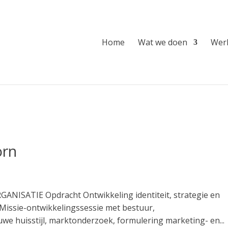
Home
Wat we doen
Werk
orn
NISATIE Opdracht Ontwikkeling identiteit, strategie en
ssie-ontwikkelingssessie met bestuur,
uwe huisstijl, marktonderzoek, formulering marketing- en...