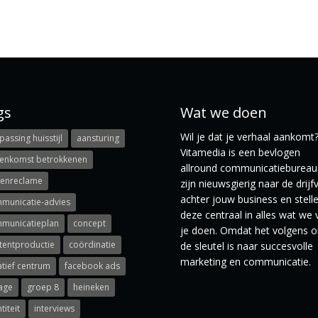
gs
Wat we doen
Wil je dat je verhaal aankomt
assing huisstijl
aansturing
Vitamedia is een bevlogen
eenkomst betrokkenen
allround communicatiebureau.
tenreclame
zijn nieuwsgierig naar de drijf
achter jouw business en stell
municatie-advies
deze centraal in alles wat we 
municatieplan
concept
je doen. Omdat het volgens o
tentproductie
coördinatie
de sleutel is naar succesvolle
marketing en communicatie.
atief centrum
facebook ads
age
groep 8
heineken
titeit
interviews