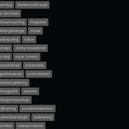
rverslag
klantenonderzoek
er des Heils
pbaancoaching
magazine
ketingstrategie
missie
siebepaling
odion
erwijs
online nieuwsbrief
n dag
oscar romero
soneelsblad
presentatie
grammakrant
promotietool
actievergadering
ailmagazine
sanoma
olengemeenschap
ijftraining
socialmediabeheer
ialmediastrategie
taaltraining
scholten
videoproductie